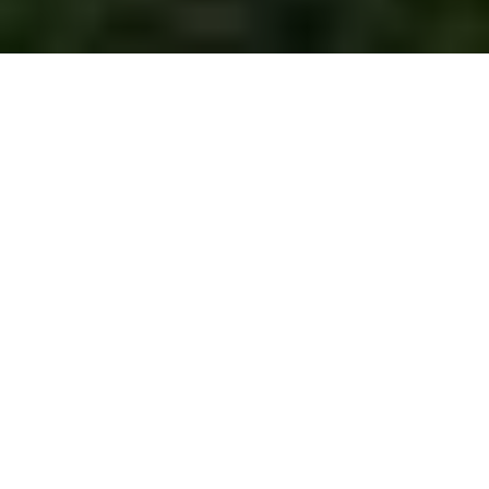
Administrations et
établissements
scolaires dans le Pays
Basque
Rechercher une administration
Rechercher un établissement scolaire
Lycée
Collège
Maternelle
Elémentaire
Maternelle et élémentaire
Formation
Social