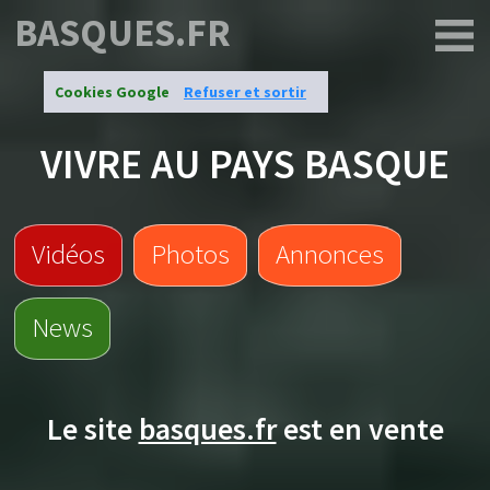
BASQUES.FR
Cookies Google
Refuser et sortir
VIVRE AU PAYS BASQUE
Vidéos
Photos
Annonces
News
Le site
basques.fr
est en vente